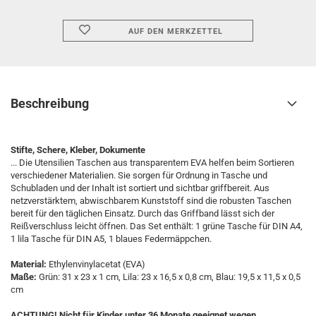
AUF DEN MERKZETTEL
Beschreibung
Stifte, Schere, Kleber, Dokumente
... Die Utensilien Taschen aus transparentem EVA helfen beim Sortieren
verschiedener Materialien. Sie sorgen für Ordnung in Tasche und
Schubladen und der Inhalt ist sortiert und sichtbar griffbereit. Aus
netzverstärktem, abwischbarem Kunststoff sind die robusten Taschen
bereit für den täglichen Einsatz. Durch das Griffband lässt sich der
Reißverschluss leicht öffnen. Das Set enthält: 1 grüne Tasche für DIN A4,
1 lila Tasche für DIN A5, 1 blaues Federmäppchen.
Material:
Ethylenvinylacetat (EVA)
Maße:
Grün: 31 x 23 x 1 cm, Lila: 23 x 16,5 x 0,8 cm, Blau: 19,5 x 11,5 x 0,5
cm
ACHTUNG! Nicht für Kinder unter 36 Monate geeignet wegen