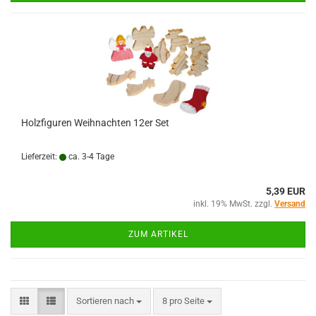
Holzfiguren Weihnachten 12er Set
Lieferzeit:
ca. 3-4 Tage
5,39 EUR
inkl. 19% MwSt. zzgl.
Versand
ZUM ARTIKEL
Sortieren nach
pro Seite
Sortieren nach
8 pro Seite