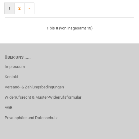
1
2
»
1
bis
8
(von insgesamt
13
)
ÜBER UNS .....
Impressum
Kontakt
Versand- & Zahlungsbedingungen
Widerrufsrecht & Muster-Widerrufsformular
AGB
Privatsphäre und Datenschutz