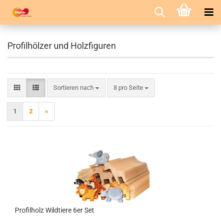
Profilhölzer und Holzfiguren
Sortieren nach
pro Seite
Sortieren nach
8 pro Seite
1
2
»
Profilholz Wildtiere 6er Set