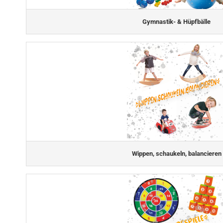
Gymnastik- & Hüpfbälle
Wippen, schaukeln, balancieren