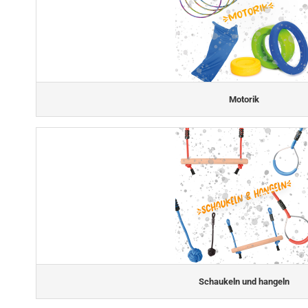
Motorik
Schaukeln und hangeln