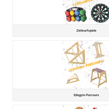
Zielwurfspiele
Edugym-Parcours