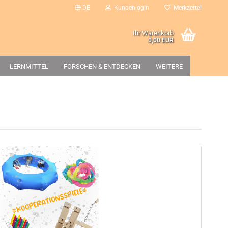
DE
Kundenlogin
Merkzettel
Ihr Warenkorb
0,00 EUR
LERNMITTEL
FORSCHEN & ENTDECKEN
WEITERE