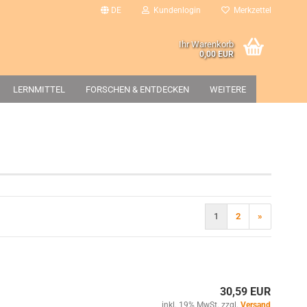
DE
Kundenlogin
Merkzettel
Ihr Warenkorb
0,00 EUR
LERNMITTEL
FORSCHEN & ENTDECKEN
WEITERE
1
2
»
30,59 EUR
inkl. 19% MwSt. zzgl.
Versand