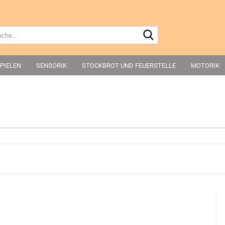
Suche...
PIELEN
SENSORIK
STOCKBROT UND FEUERSTELLE
MOTORIK