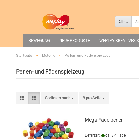
Alle
BEWEGUNG
NEUE PRODUKTE
WEPLAY KREATIVES S
»
»
Startseite
Motorik
Perlen- und Fädenspielzeug
Perlen- und Fädenspielzeug
Sortieren nach
pro Seite
Sortieren nach
8 pro Seite
Mega Fädelperlen
Lieferzeit:
ca. 3-4 Tage