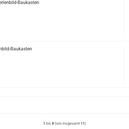
erlenbild-Baukasten
enbild-Baukasten
1
bis
8
(von insgesamt
11
)