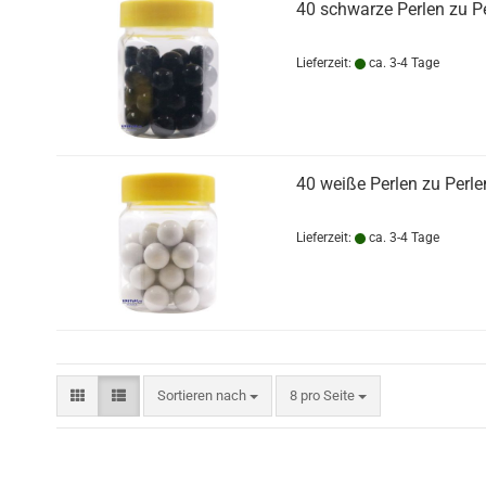
40 schwarze Perlen zu P
Lieferzeit:
ca. 3-4 Tage
40 weiße Perlen zu Perl
Lieferzeit:
ca. 3-4 Tage
Sortieren nach
pro Seite
Sortieren nach
8 pro Seite