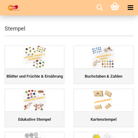
Stempel
Blätter und Früchte & Ernährung
Buchstaben & Zahlen
Edukative Stempel
Kartenstempel