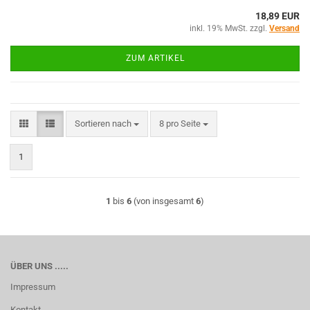
18,89 EUR
inkl. 19% MwSt. zzgl.
Versand
ZUM ARTIKEL
Sortieren nach
pro Seite
Sortieren nach
8 pro Seite
1
1
bis
6
(von insgesamt
6
)
ÜBER UNS .....
Impressum
Kontakt