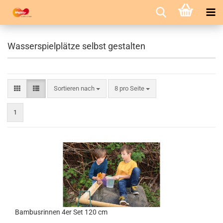
Wasserspielplätze selbst gestalten
Sortieren nach
pro Seite
Sortieren nach
8 pro Seite
1
Bambusrinnen 4er Set 120 cm