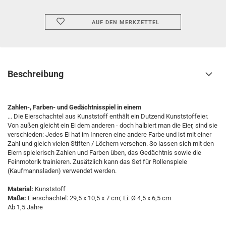
AUF DEN MERKZETTEL
Beschreibung
Zahlen-, Farben- und Gedächtnisspiel in einem
... Die Eierschachtel aus Kunststoff enthält ein Dutzend Kunststoffeier.
Von außen gleicht ein Ei dem anderen - doch halbiert man die Eier, sind sie
verschieden: Jedes Ei hat im Inneren eine andere Farbe und ist mit einer
Zahl und gleich vielen Stiften / Löchern versehen. So lassen sich mit den
Eiern spielerisch Zahlen und Farben üben, das Gedächtnis sowie die
Feinmotorik trainieren. Zusätzlich kann das Set für Rollenspiele
(Kaufmannsladen) verwendet werden.
Material:
Kunststoff
Maße:
Eierschachtel: 29,5 x 10,5 x 7 cm; Ei: Ø 4,5 x 6,5 cm
Ab 1,5 Jahre