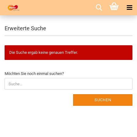
Erweiterte Suche
Die Suche ergab keine genauen Treffer.
MÖCHTEN
Möchten Sie noch einmal suchen?
SIE
NOCH
EINMAL
SUCHEN?
SUCHEN